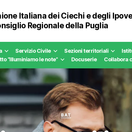
ione Italiana dei Ciechi e degli Ipo
nsiglio Regionale della Puglia
a
Servizio Civile
Sezioni territoriali
Isti
to “Illuminiamo le note”
Docuserie
Collabora c
Categorie
BAT