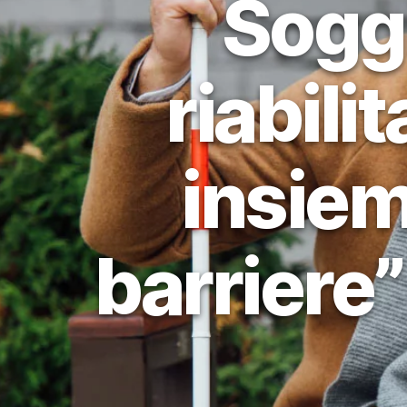
Soggi
riabili
insiem
barriere”