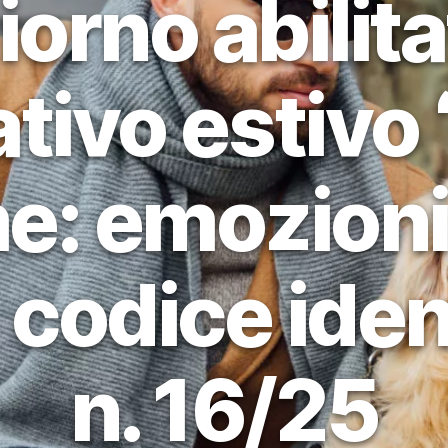
orno abilita
tativo estivo
e: emozion
 codice iden
n. 16/25