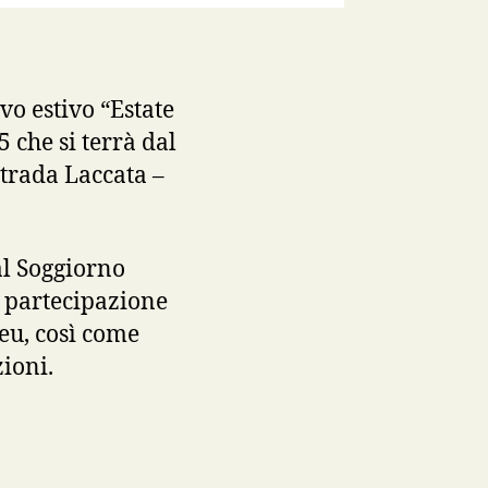
ivo estivo “Estate
 che si terrà dal
ntrada Laccata –
al Soggiorno
i partecipazione
.eu, così come
ioni.