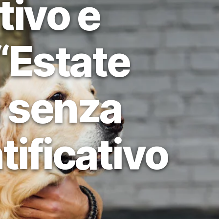
tivo e
 “Estate
i senza
tificativo