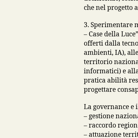
che nel progetto 
3. Sperimentare m
– Case della Luce
offerti dalla tecn
ambienti, IA), all
territorio naziona
informatici) e al
pratica abilità re
progettare consap
La governance e il
– gestione nazion
– raccordo region
– attuazione terri