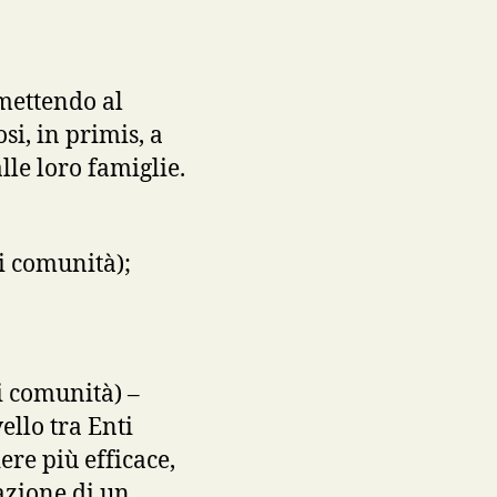
 mettendo al
si, in primis, a
lle loro famiglie.
di comunità);
di comunità) –
ello tra Enti
ere più efficace,
eazione di un