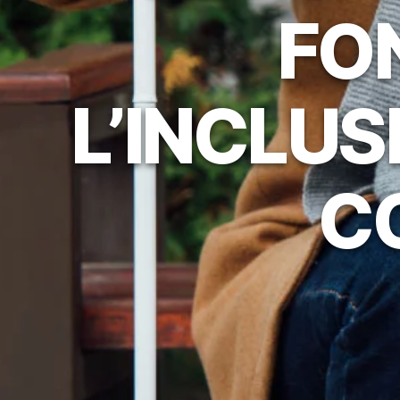
FO
L’INCLUS
CO