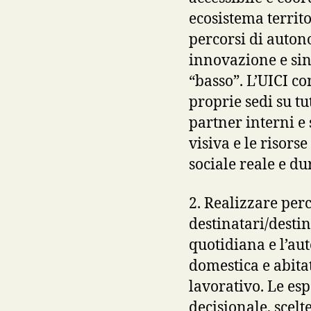
ecosistema territ
percorsi di auton
innovazione e sin
“basso”. L’UICI c
proprie sedi su tu
partner interni e 
visiva e le risors
sociale reale e du
2. Realizzare per
destinatari/desti
quotidiana e l’au
domestica e abitat
lavorativo. Le es
decisionale, scelt