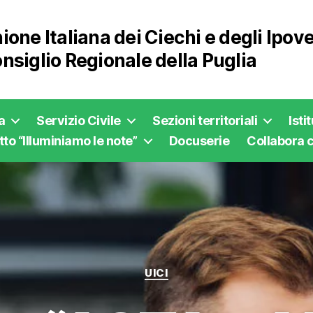
ione Italiana dei Ciechi e degli Ipo
nsiglio Regionale della Puglia
a
Servizio Civile
Sezioni territoriali
Isti
to “Illuminiamo le note”
Docuserie
Collabora c
Categorie
UICI