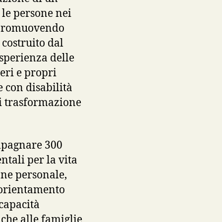
 le persone nei
e promuovendo
costruito dal
esperienza delle
eri e propri
e con disabilità
di trasformazione
ompagnare 300
tali per la vita
one personale,
, orientamento
capacità
nche alle famiglie