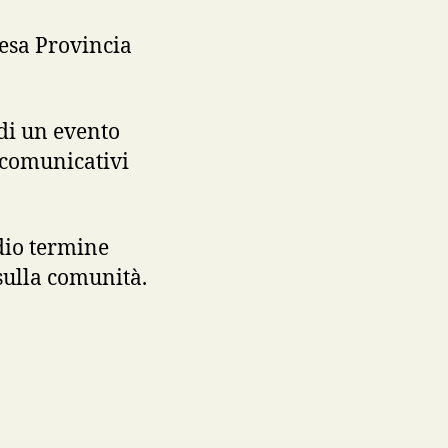
resa Provincia
 di un evento
i comunicativi
edio termine
sulla comunità.