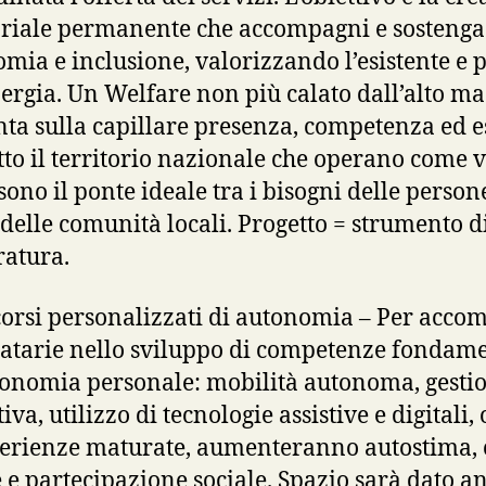
oriale permanente che accompagni e sostenga
omia e inclusione, valorizzando l’esistente 
ergia. Un Welfare non più calato dall’alto ma 
onta sulla capillare presenza, competenza ed 
tto il territorio nazionale che operano come v
sono il ponte ideale tra i bisogni delle person
e delle comunità locali. Progetto = strumento 
ratura.
corsi personalizzati di autonomia – Per acc
natarie nello sviluppo di competenze fondamen
tonomia personale: mobilità autonoma, gesti
iva, utilizzo di tecnologie assistive e digitali
perienze maturate, aumenteranno autostima, 
e e partecipazione sociale. Spazio sarà dato a