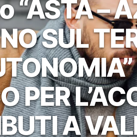
o “ASTA – A
NO SUL TER
AUTONOMIA”
O PER L’AC
BUTI A VAL