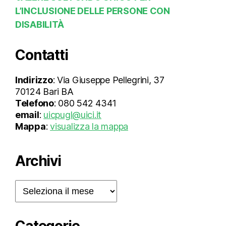
L’INCLUSIONE DELLE PERSONE CON
DISABILITÀ
Contatti
Indirizzo
: Via Giuseppe Pellegrini, 37
70124 Bari BA
Telefono
: 080 542 4341
email
:
uicpugl@uici.it
Mappa
:
visualizza la mappa
Archivi
Archivi