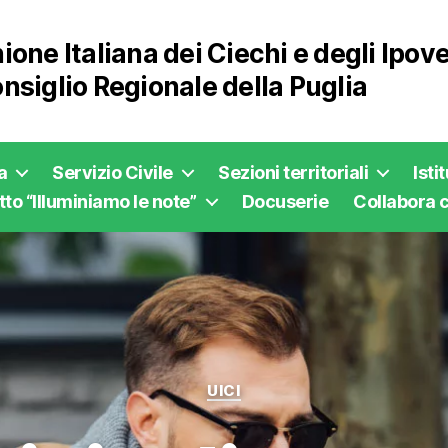
ione Italiana dei Ciechi e degli Ipo
nsiglio Regionale della Puglia
a
Servizio Civile
Sezioni territoriali
Isti
to “Illuminiamo le note”
Docuserie
Collabora c
Categorie
UICI