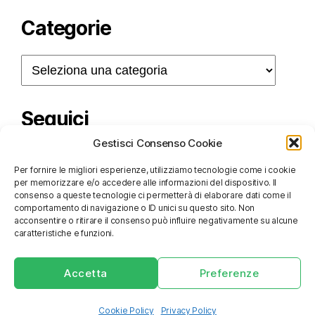
Categorie
Categorie
Seguici
Gestisci Consenso Cookie
Per fornire le migliori esperienze, utilizziamo tecnologie come i cookie
per memorizzare e/o accedere alle informazioni del dispositivo. Il
consenso a queste tecnologie ci permetterà di elaborare dati come il
comportamento di navigazione o ID unici su questo sito. Non
acconsentire o ritirare il consenso può influire negativamente su alcune
caratteristiche e funzioni.
© 2026
Unione Italiana dei Ciechi e degli Ipovedenti –
Accetta
Preferenze
ETS-APS Consiglio Regionale della Puglia
Privacy policy
|
Cookie policy
|
Credits
Cookie Policy
Privacy Policy